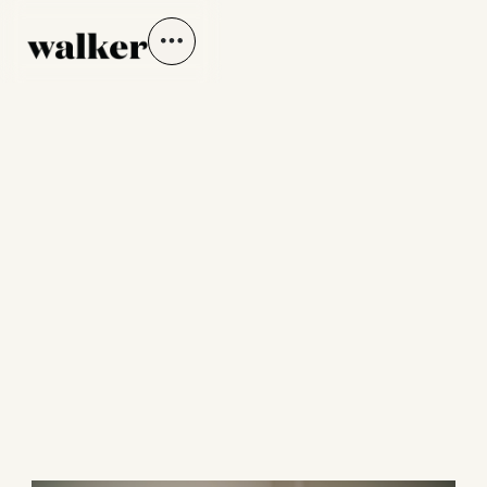
"SHORTY PT 3"
Directed by Stuart McIntyre
BY DEEM